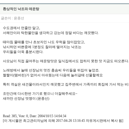
환상적인 낙조와 매운탕
글쓴이 :
윤종선
수도권에서 먼줄만 알고,
서해안이라 탁한물만을 생각하고 갔는데 정말 바다는 깨끗했다.
때마침 물때를 만나 초보자인 나도 우럭을 많이잡았고,
낚시하던 바쁜중에 1분정도 찰라에 떨어지는 낙조는
우리들을 더욱 흥분시켰다.
사모님이 직접 끓여주는 매운탕맛은 일식집에서도 접하지 못한 맛 지금도 떠오른다.
노래방에서 놀때 선장님의 멋진 춤솜씨 우리들을 뒤집어 놓았죠.
짤짤이(탬버린)가 없어서 아쉬웠는데 다음에 놀러갈때 선물할께요
특히 객실은 새건물이라서인지 깨끗했고 집주변에서 가족끼리 회집에 가서 먹는 비용
조만간에 다시한번 가기로 했으니 더잘해주세요~
새까만 선장님 멋쟁이 (윤종선)
Read: 385, Vote: 0, Date: 2004/10/15 14:04:34
[이 게시물은 최고관리자님에 의해 2017-04-26 13:16:45 자유게시판에서 복사 됨]